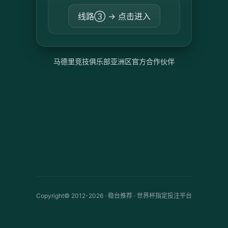
线路③ → 点击进入
马德里竞技俱乐部亚洲区官方合作伙伴
Copyright© 2012-2026 · 稳台推荐 · 世界杯指定投注平台