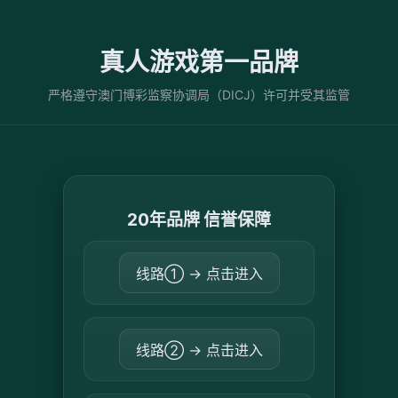
真人游戏第一品牌
严格遵守澳门博彩监察协调局（DICJ）许可并受其监管
20年品牌 信誉保障
线路① → 点击进入
线路② → 点击进入